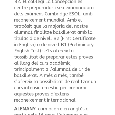
B2. El col·legi La Concepción és
centre preparador i seu examinadora
dels exàmens Cambridge ESOL, amb
reconeixement mundial. Amb el
propòsit que la majoria del nostre
alumnat finalitze batxillerat amb la
titulació de nivell B2 (First Certificate
in English) o de nivell B1 (Preliminary
English Test) se’ls ofereix la
possibilitat de preparar estes proves
al llarg del curs acadèmic,
principalment a l’alumnat de 1r de
batxillerat. A més a més, també
s’ofereix la possibilitat de realitzar un
curs intensiu en estiu per preparar
aquestes proves d’extens
reconeixement internacional.
ALEMANY
. com ocorre en anglès a
partir dels 16 anys, l’alumnat que