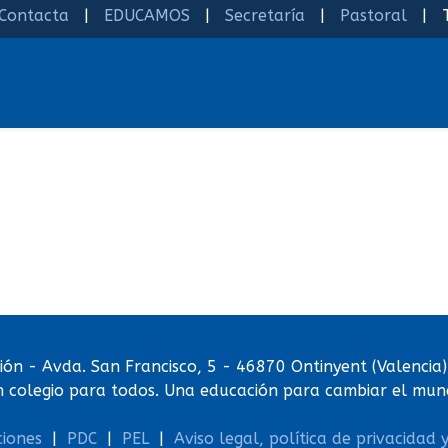
Contacta
|
EDUCAMOS
|
Secretaría
|
Pastoral
| Te
ón - Avda. San Francisco, 5 - 46870 Ontinyent (Valenci
n colegio para todos. Una educación para cambiar el mun
ciones
|
PDC
|
PEL
|
Aviso legal, política de privacidad 