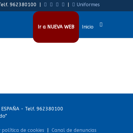
lf. 962380100 |
|
Uniformes
Ir a NUEVA WEB
Inicio
a) ESPAÑA - Telf. 962380100
do"
y política de cookies
|
Canal de denuncias