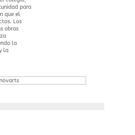
rtunidad para
ón que el
ctos. Los
as obras
nza
endo la
y la