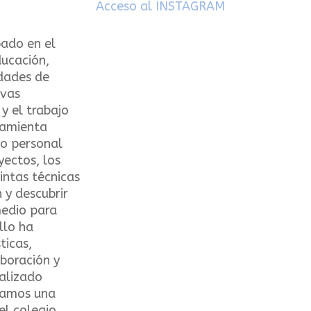
Acceso al INSTAGRAM
pado en el
ucación,
dades de
ivas
 y el trabajo
ramienta
lo personal
yectos, los
intas técnicas
 y descubrir
medio para
llo ha
ticas,
boración y
ealizado
ramos una
el colegio,