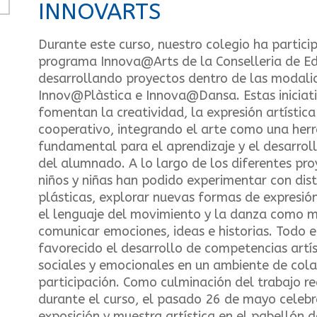
INNOVARTS
Durante este curso, nuestro colegio ha partici
programa Innova@Arts de la Conselleria de Ed
desarrollando proyectos dentro de las modali
Innov@Plàstica e Innova@Dansa. Estas iniciat
fomentan la creatividad, la expresión artística
cooperativo, integrando el arte como una her
fundamental para el aprendizaje y el desarrol
del alumnado. A lo largo de los diferentes pro
niños y niñas han podido experimentar con dist
plásticas, explorar nuevas formas de expresión
el lenguaje del movimiento y la danza como 
comunicar emociones, ideas e historias. Todo e
favorecido el desarrollo de competencias artís
sociales y emocionales en un ambiente de cola
participación. Como culminación del trabajo r
durante el curso, el pasado 26 de mayo celeb
exposición y muestra artística en el pabellón d