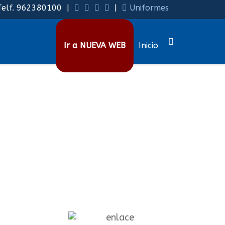
lf. 962380100 |
|
Uniformes
Ir a NUEVA WEB
Inicio