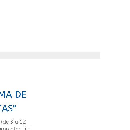
MA DE
CAS"
 (de 3 a 12
omo algo útil