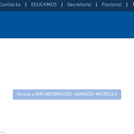
Contacta
|
EDUCAMOS
|
Secretaría
|
Pastoral
| Te
Acceso a MÁS INFORMACIÓN-ADMISIÓN-MATRÍCULA