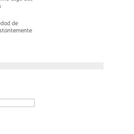
s
edad de
onstantemente